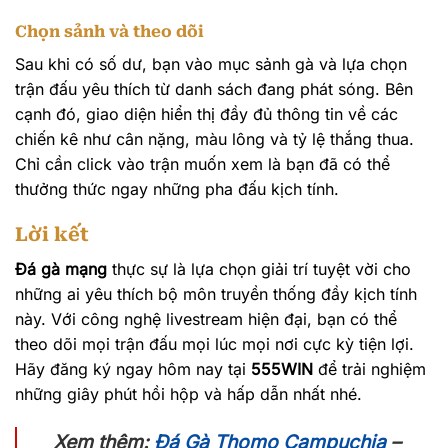
Chọn sảnh và theo dõi
Sau khi có số dư, bạn vào mục sảnh gà và lựa chọn
trận đấu yêu thích từ danh sách đang phát sóng. Bên
cạnh đó, giao diện hiển thị đầy đủ thông tin về các
chiến kê như cân nặng, màu lông và tỷ lệ thắng thua.
Chỉ cần click vào trận muốn xem là bạn đã có thể
thưởng thức ngay những pha đấu kịch tính.
Lời kết
Đá gà mạng
thực sự là lựa chọn giải trí tuyệt vời cho
những ai yêu thích bộ môn truyền thống đầy kịch tính
này. Với công nghệ livestream hiện đại, bạn có thể
theo dõi mọi trận đấu mọi lúc mọi nơi cực kỳ tiện lợi.
Hãy đăng ký ngay hôm nay tại
555WIN
để trải nghiệm
những giây phút hồi hộp và hấp dẫn nhất nhé.
Xem thêm:
Đá Gà Thomo Campuchia
–