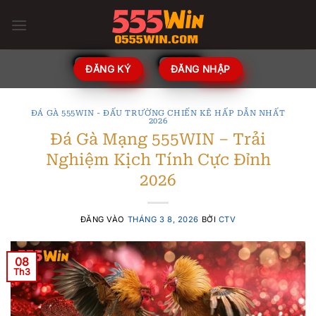
Bỏ
qua
nội
dung
ĐĂNG KÝ
ĐĂNG NHẬP
ĐÁ GÀ 555WIN - ĐẤU TRƯỜNG CHIẾN KÊ HẤP DẪN NHẤT
2026
Đá Gà Mạng 555WIN – Trải
Nghiệm Kịch Tính Cực Đỉnh
2026
ĐĂNG VÀO
THÁNG 3 8, 2026
BỞI
CTV
08
Th3