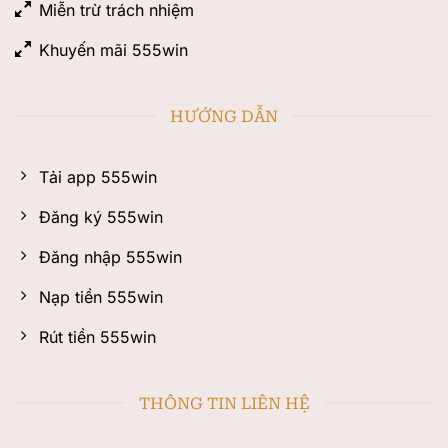
Miễn trừ trách nhiệm
Khuyến mãi 555win
HƯỚNG DẪN
Tải app 555win
Đăng ký 555win
Đăng nhập 555win
Nạp tiền 555win
Rút tiền 555win
THÔNG TIN LIÊN HỆ