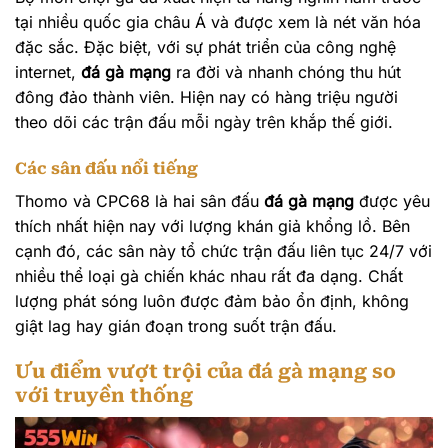
tại nhiều quốc gia châu Á và được xem là nét văn hóa
đặc sắc. Đặc biệt, với sự phát triển của công nghệ
internet,
đá gà mạng
ra đời và nhanh chóng thu hút
đông đảo thành viên. Hiện nay có hàng triệu người
theo dõi các trận đấu mỗi ngày trên khắp thế giới.
Các sân đấu nổi tiếng
Thomo và CPC68 là hai sân đấu
đá gà mạng
được yêu
thích nhất hiện nay với lượng khán giả khổng lồ. Bên
cạnh đó, các sân này tổ chức trận đấu liên tục 24/7 với
nhiều thể loại gà chiến khác nhau rất đa dạng. Chất
lượng phát sóng luôn được đảm bảo ổn định, không
giật lag hay gián đoạn trong suốt trận đấu.
Ưu điểm vượt trội của đá gà mạng so
với truyền thống