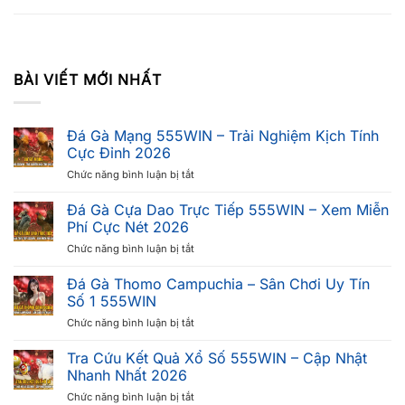
BÀI VIẾT MỚI NHẤT
Đá Gà Mạng 555WIN – Trải Nghiệm Kịch Tính
Cực Đỉnh 2026
ở
Chức năng bình luận bị tắt
Đá
Gà
Đá Gà Cựa Dao Trực Tiếp 555WIN – Xem Miễn
Mạng
Phí Cực Nét 2026
555WIN
ở
Chức năng bình luận bị tắt
–
Đá
Trải
Gà
Đá Gà Thomo Campuchia – Sân Chơi Uy Tín
Nghiệm
Cựa
Kịch
Số 1 555WIN
Dao
Tính
ở
Chức năng bình luận bị tắt
Trực
Cực
Đá
Tiếp
Đỉnh
Gà
Tra Cứu Kết Quả Xổ Số 555WIN – Cập Nhật
555WIN
2026
Thomo
–
Nhanh Nhất 2026
Campuchia
Xem
ở
Chức năng bình luận bị tắt
–
Miễn