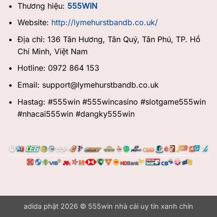
Thương hiệu:
555WIN
Website:
http://lymehurstbandb.co.uk/
Địa chỉ: 136 Tân Hương, Tân Quý, Tân Phú, TP. Hồ
Chí Minh, Việt Nam
Hotline: 0972 864 153
Email:
support@lymehurstbandb.co.uk
Hastag: #555win #555wincasino #slotgame555win
#nhacai555win #dangky555win
adida phật 2026 © 555win nhà cái uy tín xanh chín