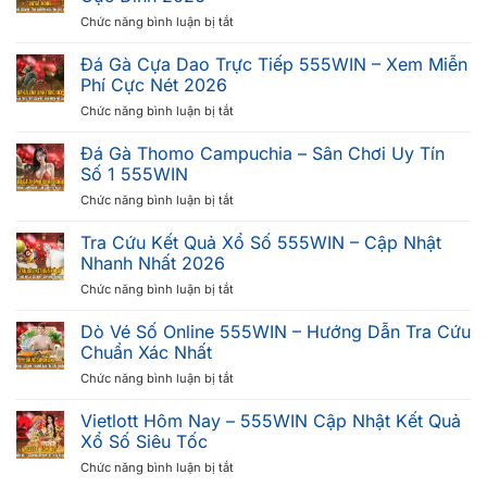
ở
Chức năng bình luận bị tắt
Đá
Gà
Đá Gà Cựa Dao Trực Tiếp 555WIN – Xem Miễn
Mạng
Phí Cực Nét 2026
555WIN
ở
Chức năng bình luận bị tắt
–
Đá
Trải
Gà
Đá Gà Thomo Campuchia – Sân Chơi Uy Tín
Nghiệm
Cựa
Kịch
Số 1 555WIN
Dao
Tính
ở
Chức năng bình luận bị tắt
Trực
Cực
Đá
Tiếp
Đỉnh
Gà
Tra Cứu Kết Quả Xổ Số 555WIN – Cập Nhật
555WIN
2026
Thomo
–
Nhanh Nhất 2026
Campuchia
Xem
ở
Chức năng bình luận bị tắt
–
Miễn
Tra
Sân
Phí
Cứu
Dò Vé Số Online 555WIN – Hướng Dẫn Tra Cứu
Chơi
Cực
Kết
Uy
Chuẩn Xác Nhất
Nét
Quả
Tín
2026
ở
Chức năng bình luận bị tắt
Xổ
Số
Dò
Số
1
Vé
Vietlott Hôm Nay – 555WIN Cập Nhật Kết Quả
555WIN
555WIN
Số
–
Xổ Số Siêu Tốc
Online
Cập
ở
Chức năng bình luận bị tắt
555WIN
Nhật
Vietlott