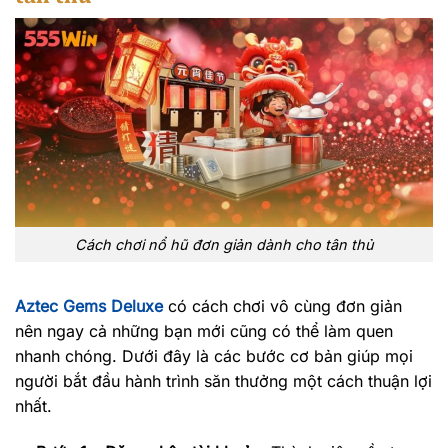
Cách chơi nổ hũ đơn giản dành cho tân thủ
Aztec Gems Deluxe
có cách chơi vô cùng đơn giản
nên ngay cả những bạn mới cũng có thể làm quen
nhanh chóng. Dưới đây là các bước cơ bản giúp mọi
người bắt đầu hành trình săn thưởng một cách thuận lợi
nhất.