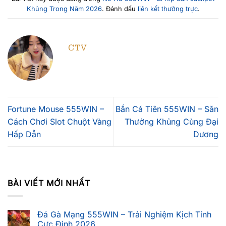
Khủng Trong Năm 2026
. Đánh dấu
liên kết thường trực
.
CTV
Fortune Mouse 555WIN –
Bắn Cá Tiên 555WIN – Săn
Cách Chơi Slot Chuột Vàng
Thưởng Khủng Cùng Đại
Hấp Dẫn
Dương
BÀI VIẾT MỚI NHẤT
Đá Gà Mạng 555WIN – Trải Nghiệm Kịch Tính
Cực Đỉnh 2026