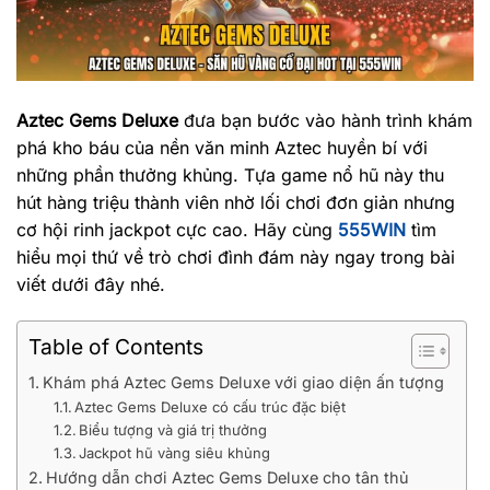
Aztec Gems Deluxe
đưa bạn bước vào hành trình khám
phá kho báu của nền văn minh Aztec huyền bí với
những phần thưởng khủng. Tựa game nổ hũ này thu
hút hàng triệu thành viên nhờ lối chơi đơn giản nhưng
cơ hội rinh jackpot cực cao. Hãy cùng
555WIN
tìm
hiểu mọi thứ về trò chơi đình đám này ngay trong bài
viết dưới đây nhé.
Table of Contents
Khám phá Aztec Gems Deluxe với giao diện ấn tượng
Aztec Gems Deluxe có cấu trúc đặc biệt
Biểu tượng và giá trị thưởng
Jackpot hũ vàng siêu khủng
Hướng dẫn chơi Aztec Gems Deluxe cho tân thủ