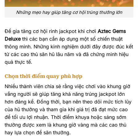
Những mẹo hay giúp tăng cơ hội trúng thưởng lớn
Để gia tăng cơ hội rinh jackpot khi chơi
Aztec Gems
Deluxe
thì các bạn cần áp dụng một số chiến thuật
thông minh. Những kinh nghiệm dưới đây được đúc kết
từ các cao thủ săn hũ lâu năm và đã chứng minh hiệu
quả thực tế.
Chọn thời điểm quay phù hợp
Nhiều thành viên chia sẻ rằng việc chơi vào khung giờ
vắng người sẽ giúp tăng khả năng trúng jackpot lớn
hơn đáng kể. Đồng thời, bạn nên theo dõi mức tích lũy
của hũ thưởng và tham gia khi giá trị đã đạt mức cao
để tối ưu lợi nhuận. Thời điểm khuya hoặc sáng sớm
thường được xem là khung giờ vàng mà các cao thủ
hay lựa chọn để săn thưởng.