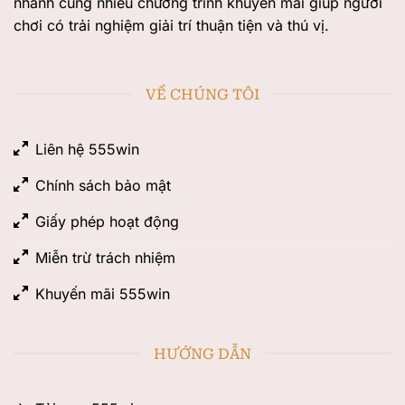
nhanh cùng nhiều chương trình khuyến mãi giúp người
chơi có trải nghiệm giải trí thuận tiện và thú vị.
VỀ CHÚNG TÔI
Liên hệ 555win
Chính sách bảo mật
Giấy phép hoạt động
Miễn trừ trách nhiệm
Khuyến mãi 555win
HƯỚNG DẪN