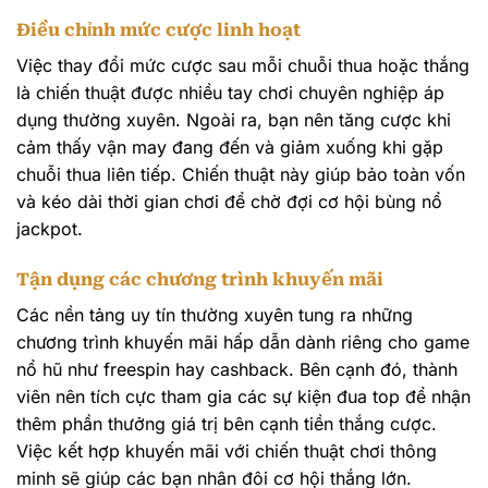
Điều chỉnh mức cược linh hoạt
Việc thay đổi mức cược sau mỗi chuỗi thua hoặc thắng
là chiến thuật được nhiều tay chơi chuyên nghiệp áp
dụng thường xuyên. Ngoài ra, bạn nên tăng cược khi
cảm thấy vận may đang đến và giảm xuống khi gặp
chuỗi thua liên tiếp. Chiến thuật này giúp bảo toàn vốn
và kéo dài thời gian chơi để chờ đợi cơ hội bùng nổ
jackpot.
Tận dụng các chương trình khuyến mãi
Các nền tảng uy tín thường xuyên tung ra những
chương trình khuyến mãi hấp dẫn dành riêng cho game
nổ hũ như freespin hay cashback. Bên cạnh đó, thành
viên nên tích cực tham gia các sự kiện đua top để nhận
thêm phần thưởng giá trị bên cạnh tiền thắng cược.
Việc kết hợp khuyến mãi với chiến thuật chơi thông
minh sẽ giúp các bạn nhân đôi cơ hội thắng lớn.