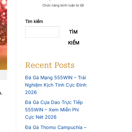
555WIN
ở
Chức năng bình luận bị tắt
Địa
Cá
Chỉ
Độ
Giải
Bóng
Tìm kiếm
Trí
Đá
Đẳng
Hôm
TÌM
Cấp
Nay
Kèo
KIẾM
Nhà
Cái
–
555WIN
Recent Posts
Cập
Nhật
Đá Gà Mạng 555WIN – Trải
Nghiệm Kịch Tính Cực Đỉnh
2026
a.
Đá Gà Cựa Dao Trực Tiếp
555WIN – Xem Miễn Phí
Cực Nét 2026
Đá Gà Thomo Campuchia –