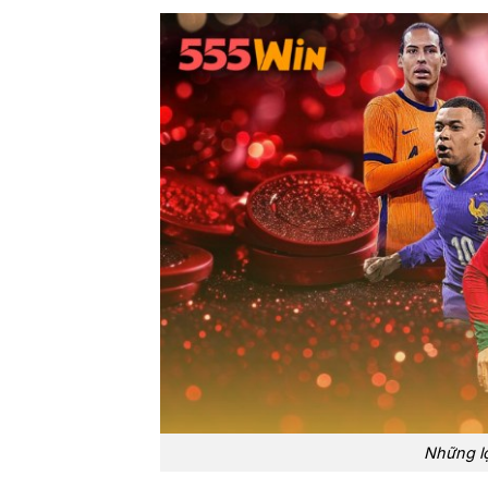
Những lợ