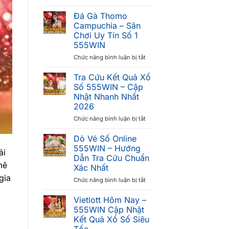
Kịch
Đá
Tính
Gà
Đá Gà Thomo
Cực
Cựa
Campuchia – Sân
Đỉnh
Dao
Chơi Uy Tín Số 1
2026
Trực
555WIN
Tiếp
555WIN
ở
Chức năng bình luận bị tắt
–
Đá
Xem
Gà
Tra Cứu Kết Quả Xổ
Miễn
Thomo
Số 555WIN – Cập
Phí
Campuchia
Nhật Nhanh Nhất
Cực
–
2026
Nét
Sân
2026
Chơi
ở
Chức năng bình luận bị tắt
Uy
Tra
Tín
Cứu
Dò Vé Số Online
Số
Kết
555WIN – Hướng
ải
1
Quả
Dẫn Tra Cứu Chuẩn
555WIN
Xổ
mê
Xác Nhất
Số
gia
555WIN
ở
Chức năng bình luận bị tắt
–
Dò
Cập
Vé
Vietlott Hôm Nay –
Nhật
Số
555WIN Cập Nhật
Nhanh
Online
Kết Quả Xổ Số Siêu
Nhất
555WIN
Tốc