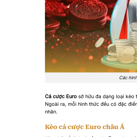
Các hình
Cá cược Euro
sở hữu đa dạng loại kèo 
Ngoài ra, mỗi hình thức đều có đặc điể
nhân.
Kèo cá cược Euro châu Á