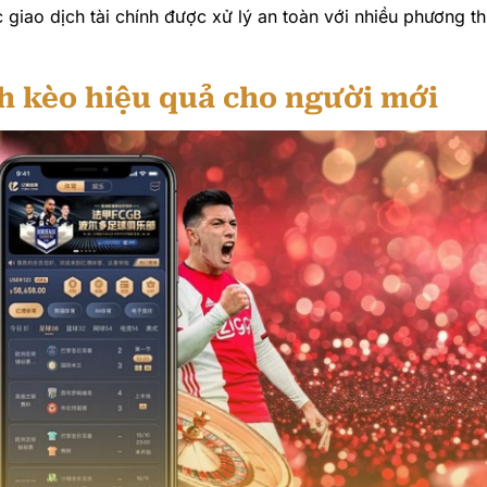
 giao dịch tài chính được xử lý an toàn với nhiều phương t
h kèo hiệu quả cho người mới