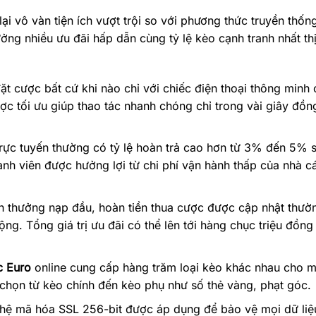
ại vô vàn tiện ích vượt trội so với phương thức truyền thốn
ởng nhiều ưu đãi hấp dẫn cùng tỷ lệ kèo cạnh tranh nhất th
ặt cược bất cứ khi nào chỉ với chiếc điện thoại thông minh 
ược tối ưu giúp thao tác nhanh chóng chỉ trong vài giây đồn
rực tuyến thường có tỷ lệ hoàn trả cao hơn từ 3% đến 5% 
nh viên được hưởng lợi từ chi phí vận hành thấp của nhà cá
h thưởng nạp đầu, hoàn tiền thua cược được cập nhật thườ
ng. Tổng giá trị ưu đãi có thể lên tới hàng chục triệu đồng
c Euro
online cung cấp hàng trăm loại kèo khác nhau cho m
 chọn từ kèo chính đến kèo phụ như số thẻ vàng, phạt góc.
ệ mã hóa SSL 256-bit được áp dụng để bảo vệ mọi dữ liệ