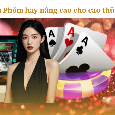
 Phỏm hay nâng cao cho cao thủ