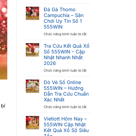
Kịch
Đá
Tính
Gà
Đá Gà Thomo
Cực
Cựa
Campuchia – Sân
Đỉnh
Dao
Chơi Uy Tín Số 1
2026
Trực
555WIN
Tiếp
555WIN
ở
Chức năng bình luận bị tắt
–
Đá
Xem
Gà
Tra Cứu Kết Quả Xổ
Miễn
Thomo
Số 555WIN – Cập
Phí
Campuchia
Nhật Nhanh Nhất
Cực
–
2026
Nét
Sân
2026
Chơi
ở
Chức năng bình luận bị tắt
Uy
Tra
Tín
Cứu
Dò Vé Số Online
Số
Kết
555WIN – Hướng
1
Quả
Dẫn Tra Cứu Chuẩn
555WIN
Xổ
Xác Nhất
Số
bí
555WIN
ở
Chức năng bình luận bị tắt
–
Dò
Cập
Vé
Vietlott Hôm Nay –
Nhật
Số
555WIN Cập Nhật
Nhanh
Online
Kết Quả Xổ Số Siêu
Nhất
555WIN
Tốc