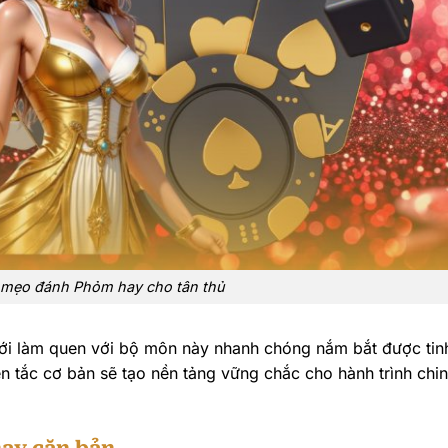
 mẹo đánh Phỏm hay cho tân thủ
ới làm quen với bộ môn này nhanh chóng nắm bắt được tin
yên tắc cơ bản sẽ tạo nền tảng vững chắc cho hành trình chi
ay căn bản