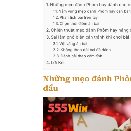
Những mẹo đánh Phỏm hay dành cho ng
Nắm vững mẹo đánh Phỏm hay căn bản
Phân tích bài trên tay
Chọn thời điểm ăn bài
Chiến thuật mẹo đánh Phỏm hay nâng 
Sai lầm phổ biến cần tránh khi chơi bài
Vội vàng ăn bài
Không theo dõi bài đã đánh
Đánh bài theo cảm tính
Lời Kết
Những mẹo đánh Phỏm
đầu