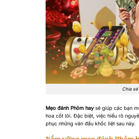
Chia sẻ
Mẹo đánh Phỏm hay
sẽ giúp các bạn m
hoa cốt lõi. Đặc biệt, việc hiểu rõ ngu
phục những ván đấu khốc liệt sau này.
Nắm vững mẹo đánh Phỏm h