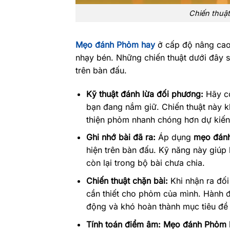
Chiến thuật
Mẹo đánh Phỏm hay
ở cấp độ nâng cao 
nhạy bén. Những chiến thuật dưới đây s
trên bàn đấu.
Kỹ thuật đánh lừa đối phương:
Hãy cố
bạn đang nắm giữ. Chiến thuật này kh
thiện phỏm nhanh chóng hơn dự kiến
Ghi nhớ bài đã ra:
Áp dụng
mẹo đán
hiện trên bàn đấu. Kỹ năng này giúp
còn lại trong bộ bài chưa chia.
Chiến thuật chặn bài:
Khi nhận ra đối
cần thiết cho phỏm của mình. Hành đ
động và khó hoàn thành mục tiêu đề 
Tính toán điểm âm:
Mẹo đánh Phỏm 