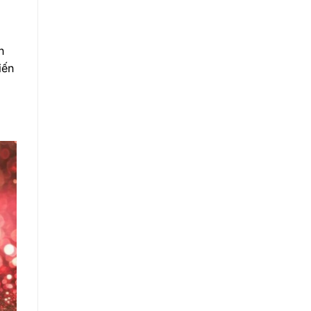
o
h
iến