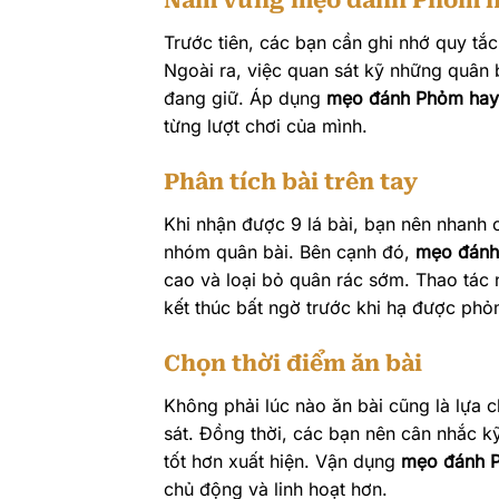
Trước tiên, các bạn cần ghi nhớ quy tắ
Ngoài ra, việc quan sát kỹ những quân 
đang giữ. Áp dụng
mẹo đánh Phỏm hay
từng lượt chơi của mình.
Phân tích bài trên tay
Khi nhận được 9 lá bài, bạn nên nhanh
nhóm quân bài. Bên cạnh đó,
mẹo đánh
cao và loại bỏ quân rác sớm. Thao tá
kết thúc bất ngờ trước khi hạ được phỏ
Chọn thời điểm ăn bài
Không phải lúc nào ăn bài cũng là lựa 
sát. Đồng thời, các bạn nên cân nhắc k
tốt hơn xuất hiện. Vận dụng
mẹo đánh 
chủ động và linh hoạt hơn.